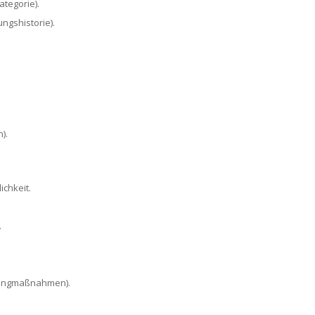
tegorie).
ngshistorie).
).
chkeit.
.
tingmaßnahmen).