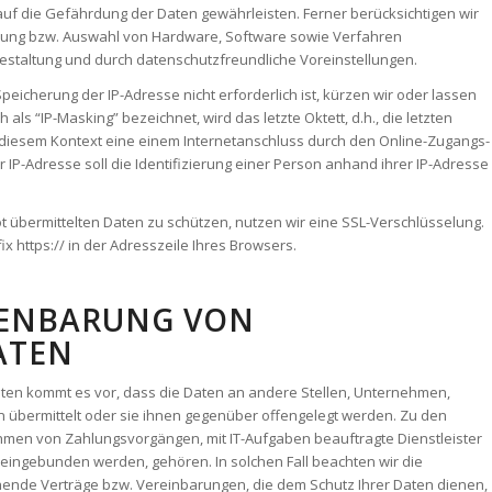
uf die Gefährdung der Daten gewährleisten. Ferner berücksichtigen wir
lung bzw. Auswahl von Hardware, Software sowie Verfahren
staltung und durch datenschutzfreundliche Voreinstellungen.
Speicherung der IP-Adresse nicht erforderlich ist, kürzen wir oder lassen
 als “IP-Masking” bezeichnet, wird das letzte Oktett, d.h., die letzten
in diesem Kontext eine einem Internetanschluss durch den Online-Zugangs-
 IP-Adresse soll die Identifizierung einer Person anhand ihrer IP-Adresse
t übermittelten Daten zu schützen, nutzen wir eine SSL-Verschlüsselung.
 https:// in der Adresszeile Ihres Browsers.
FENBARUNG VON
ATEN
n kommt es vor, dass die Daten an andere Stellen, Unternehmen,
n übermittelt oder sie ihnen gegenüber offengelegt werden. Zu den
hmen von Zahlungsvorgängen, mit IT-Aufgaben beauftragte Dienstleister
 eingebunden werden, gehören. In solchen Fall beachten wir die
ende Verträge bzw. Vereinbarungen, die dem Schutz Ihrer Daten dienen,