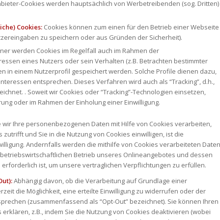
anbieter-Cookies werden hauptsächlich von Werbetreibenden (sog. Dritten)
iche) Cookies:
Cookies können zum einen für den Betrieb einer Webseite
utzereingaben zu speichern oder aus Gründen der Sicherheit).
erner werden Cookies im Regelfall auch im Rahmen der
essen eines Nutzers oder sein Verhalten (z.B. Betrachten bestimmter
en in einem Nutzerprofil gespeichert werden. Solche Profile dienen dazu,
 Interessen entsprechen. Dieses Verfahren wird auch als “Tracking”, d.h.,
ichnet. . Soweit wir Cookies oder “Tracking”-Technologien einsetzen,
rung oder im Rahmen der Einholung einer Einwilligung.
 wir Ihre personenbezogenen Daten mit Hilfe von Cookies verarbeiten,
 zutrifft und Sie in die Nutzung von Cookies einwilligen, ist die
willigung. Andernfalls werden die mithilfe von Cookies verarbeiteten Date
m betriebswirtschaftlichen Betrieb unseres Onlineangebotes und dessen
rforderlich ist, um unsere vertraglichen Verpflichtungen zu erfüllen.
Out):
Abhängig davon, ob die Verarbeitung auf Grundlage einer
rzeit die Möglichkeit, eine erteilte Einwilligung zu widerrufen oder der
sprechen (zusammenfassend als “Opt-Out” bezeichnet). Sie können Ihren
 erklären, z.B., indem Sie die Nutzung von Cookies deaktivieren (wobei