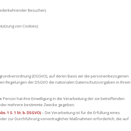
wiederkehrender Besucher).
 Nutzung von Cookies).
tzgrundverordnung (DSGVO), auf deren Basis wir die personenbezogenen
zu den Regelungen der DSGVO die nationalen Datenschutzvorgaben in Ihrem
e Person hat ihre Einwilligung in die Verarbeitung der sie betreffenden
oder mehrere bestimmte Zwecke gegeben.
. 1 S. 1 lit. b. DSGVO)
– Die Verarbeitung ist für die Erfüllung eines
 oder zur Durchführung vorvertraglicher Maßnahmen erforderlich, die auf