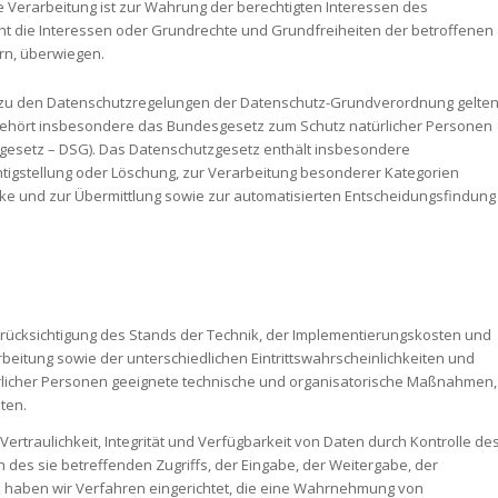
e Verarbeitung ist zur Wahrung der berechtigten Interessen des
icht die Interessen oder Grundrechte und Grundfreiheiten der betroffenen
rn, überwiegen.
h zu den Datenschutzregelungen der Datenschutz-Grundverordnung gelte
 gehört insbesondere das Bundesgesetz zum Schutz natürlicher Personen
gesetz – DSG). Das Datenschutzgesetz enthält insbesondere
htigstellung oder Löschung, zur Verarbeitung besonderer Kategorien
e und zur Übermittlung sowie zur automatisierten Entscheidungsfindung
rücksichtigung des Stands der Technik, der Implementierungskosten und
eitung sowie der unterschiedlichen Eintrittswahrscheinlichkeiten und
rlicher Personen geeignete technische und organisatorische Maßnahmen,
ten.
raulichkeit, Integrität und Verfügbarkeit von Daten durch Kontrolle de
des sie betreffenden Zugriffs, der Eingabe, der Weitergabe, der
n haben wir Verfahren eingerichtet, die eine Wahrnehmung von