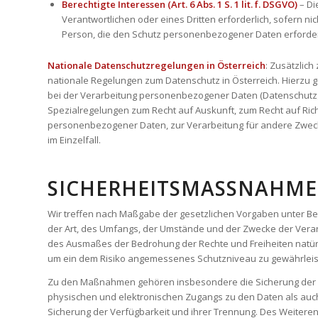
Berechtigte Interessen (Art. 6 Abs. 1 S. 1 lit. f. DSGVO)
– Di
Verantwortlichen oder eines Dritten erforderlich, sofern n
Person, die den Schutz personenbezogener Daten erforde
Nationale Datenschutzregelungen in Österreich
: Zusätzlic
nationale Regelungen zum Datenschutz in Österreich. Hierzu
bei der Verarbeitung personenbezogener Daten (Datenschutz
Spezialregelungen zum Recht auf Auskunft, zum Recht auf Ric
personenbezogener Daten, zur Verarbeitung für andere Zweck
im Einzelfall.
SICHERHEITSMASSNAHME
Wir treffen nach Maßgabe der gesetzlichen Vorgaben unter Be
der Art, des Umfangs, der Umstände und der Zwecke der Verarb
des Ausmaßes der Bedrohung der Rechte und Freiheiten natü
um ein dem Risiko angemessenes Schutzniveau zu gewährleis
Zu den Maßnahmen gehören insbesondere die Sicherung der Vert
physischen und elektronischen Zugangs zu den Daten als auch 
Sicherung der Verfügbarkeit und ihrer Trennung. Des Weitere