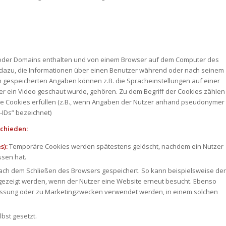
s oder Domains enthalten und von einem Browser auf dem Computer des
ie dazu, die Informationen über einen Benutzer während oder nach seinem
 gespeicherten Angaben können z.B. die Spracheinstellungen auf einer
der ein Video geschaut wurde, gehören. Zu dem Begriff der Cookies zählen
 wie Cookies erfüllen (z.B., wenn Angaben der Nutzer anhand pseudonymer
IDs” bezeichnet)
chieden:
s):
Temporäre Cookies werden spätestens gelöscht, nachdem ein Nutzer
ssen hat.
ch dem Schließen des Browsers gespeichert. So kann beispielsweise der
ngezeigt werden, wenn der Nutzer eine Website erneut besucht. Ebenso
essung oder zu Marketingzwecken verwendet werden, in einem solchen
bst gesetzt.