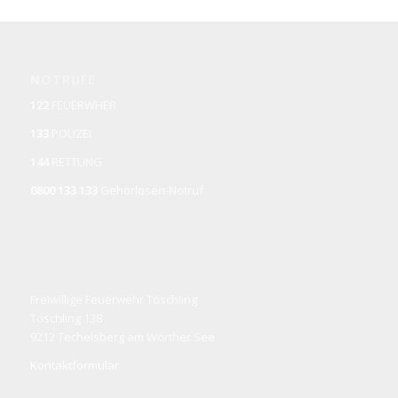
NOTRUFE
122
FEUERWHER
133
POLIZEI
144
RETTUNG
0800 133 133
Gehörlosen-Notruf
Freiwillige Feuerwehr Töschling
Töschling 138
9212 Techelsberg am Wörther See
Kontaktformular