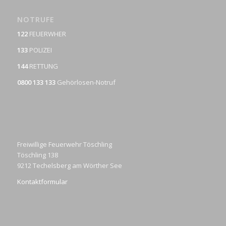
NOTRUFE
122
FEUERWHER
133
POLIZEI
144
RETTUNG
0800 133 133
Gehörlosen-Notruf
Freiwillige Feuerwehr Töschling
Töschling 138
9212 Techelsberg am Wörther See
Kontaktformular