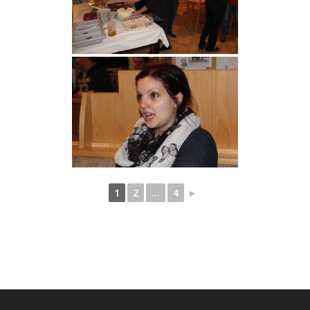
1
2
...
4
►