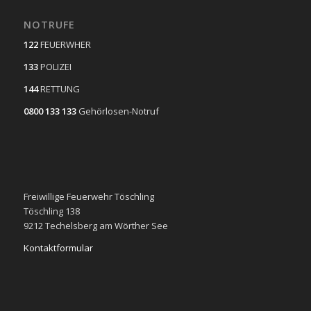
NOTRUFE
122
FEUERWHER
133
POLIZEI
144
RETTUNG
0800 133 133
Gehörlosen-Notruf
Freiwillige Feuerwehr Töschling
Töschling 138
9212 Techelsberg am Wörther See
Kontaktformular