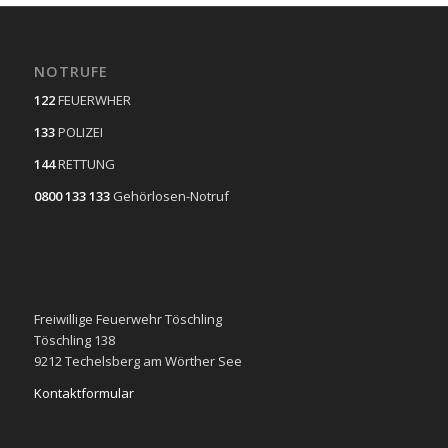
NOTRUFE
122
FEUERWHER
133
POLIZEI
144
RETTUNG
0800 133 133
Gehörlosen-Notruf
Freiwillige Feuerwehr Töschling
Töschling 138
9212 Techelsberg am Wörther See
Kontaktformular