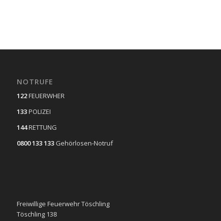
NOTRUFE
122
FEUERWHER
133
POLIZEI
144
RETTUNG
0800 133 133
Gehörlosen-Notruf
Freiwillige Feuerwehr Töschling
Töschling 138