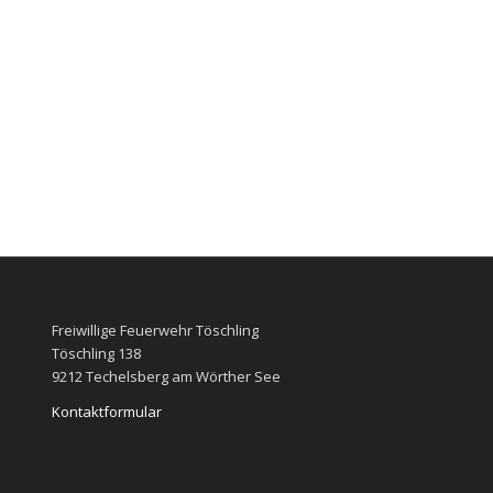
Freiwillige Feuerwehr Töschling
Töschling 138
9212 Techelsberg am Wörther See
Kontaktformular