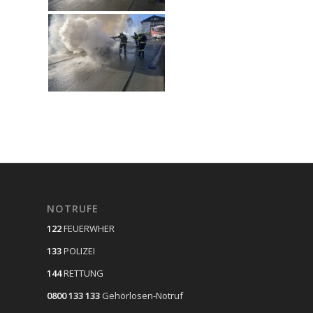
NOTRUFE
122
FEUERWHER
133
POLIZEI
144
RETTUNG
0800 133 133
Gehörlosen-Notruf