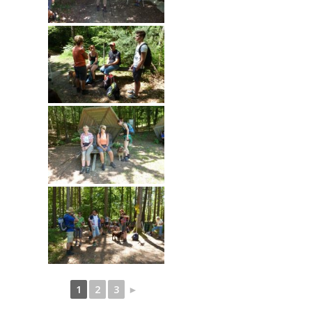
1
2
3
►