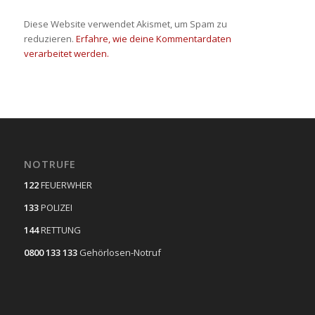
Diese Website verwendet Akismet, um Spam zu
reduzieren.
Erfahre, wie deine Kommentardaten
verarbeitet werden.
NOTRUFE
122
FEUERWHER
133
POLIZEI
144
RETTUNG
0800 133 133
Gehörlosen-Notruf