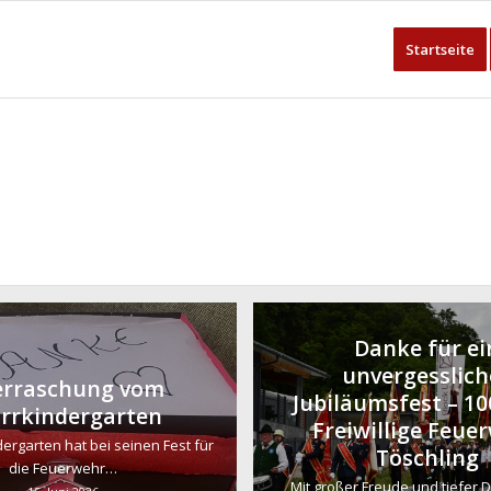
Startseite
Danke für ei
unvergesslich
rraschung vom
Jubiläumsfest – 10
rrkindergarten
Freiwillige Feue
ergarten hat bei seinen Fest für
Töschling
die Feuerwehr…
Mit großer Freude und tiefer 