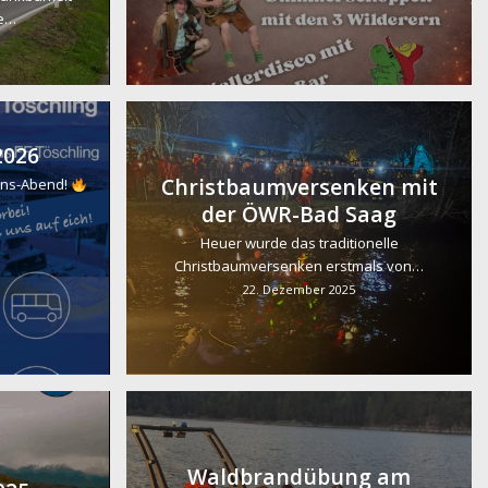
re…
2026
Christbaumversenken mit
nns-Abend!
der ÖWR-Bad Saag
Heuer wurde das traditionelle
Christbaumversenken erstmals von…
22. Dezember 2025
Waldbrandübung am