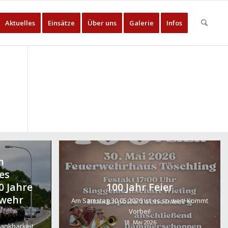
Aktuelles
Einsätze
Über uns
Galerie
Infos
n
es
0 Jahre
100 Jahr Feier
rwehr
Am Samstag 30.05.2026 ist es so weit! Kommt
Vorbei!
18. Mai 2026
Dankbarkeit