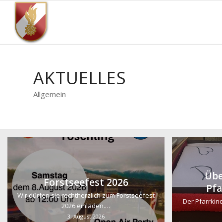
AKTUELLES
Allgemein
Übe
Forstseefest 2026
Pfa
Wir dürfen sie rechtherzlich zum Forstseefest
Der Pfarrkind
2026 einladen.…
3. August 2026