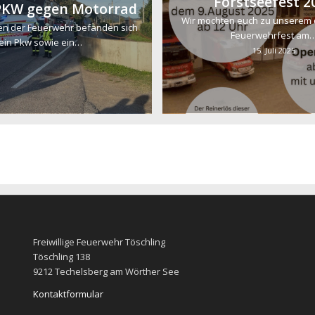
Forstseefest 2
 PKW gegen Motorrad
Wir möchten euch zu unserem 
fen der Feuerwehr befanden sich
Feuerwehrfest am
ein Pkw sowie ein…
15. Juli 2025
Freiwillige Feuerwehr Töschling
Töschling 138
9212 Techelsberg am Wörther See
Kontaktformular