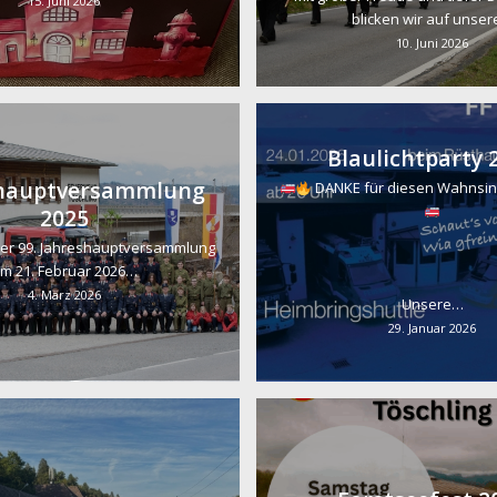
15. Juni 2026
blicken wir auf unse
10. Juni 2026
Blaulichtparty 
shauptversammlung
DANKE für diesen Wahnsi
2025
er 99. Jahreshauptversammlung
m 21. Februar 2026…
4. März 2026
Unsere…
29. Januar 2026