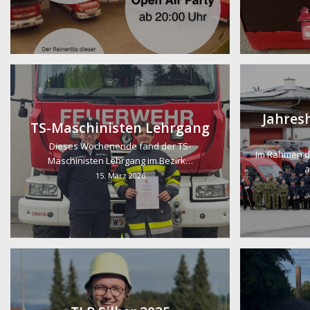
Jahre
TS-Maschinisten Lehrgang
Dieses Wochenende fand der TS-
Im Rahmen d
Maschinisten Lehrgang im Bezirk…
a
15. März 2026