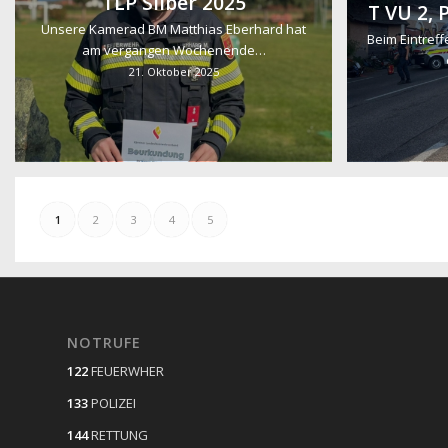
TLP Silber 2025
T VU 2,
Unsere Kamerad BM Matthias Eberhard hat
Beim Eintref
am vergangen Wochenende…
21. Oktober 2025
1
2
3
4
5
NOTRUFE
122
FEUERWHER
133
POLIZEI
144
RETTUNG