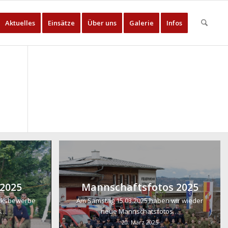
Aktuelles
Einsätze
Über uns
Galerie
Infos
 2025
Mannschaftsfotos 2025
irksbewerbe
Am Samstag 15.03.2025 haben wir wieder
s…
neue Mannschatsfotos…
20. März 2025