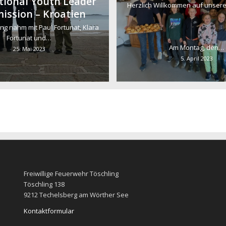
tional Youth Leader
Herzlich Willkommen auf unser
ssion – Kroatien
ing nahm mit Paul Fortunat, Klara
Fortunat und…
Am Montag, den…
25. Mai 2023
5. April 2023
Freiwillige Feuerwehr Töschling
Töschling 138
9212 Techelsberg am Wörther See
Kontaktformular