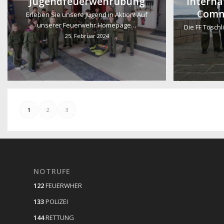
Jugendfeuerwehrübung
Interna
Commi
Erleben Sie unsere Jugend in Aktion! Auf
unserer Feuerwehr Homepage…
Die FF Töschl
25. Februar 2024
1
2
3
NOTRUFE
122
FEUERWHER
133
POLIZEI
144
RETTUNG