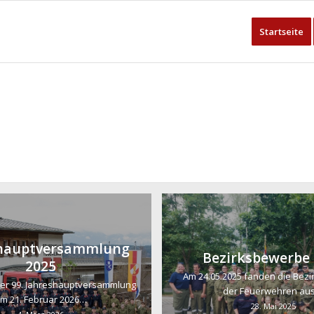
Startseite
shauptversammlung
Bezirksbewerbe
2025
Am 24.05.2025 fanden die Bez
er 99. Jahreshauptversammlung
der Feuerwehren au
m 21. Februar 2026…
28. Mai 2025