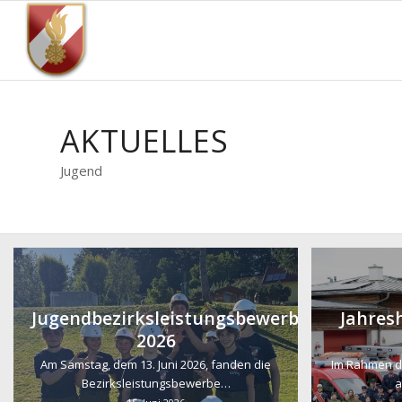
AKTUELLES
Jugend
Jugendbezirksleistungsbewerbe
Jahre
2026
Am Samstag, dem 13. Juni 2026, fanden die
Im Rahmen d
Bezirksleistungsbewerbe…
a