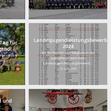
Landesjugendleistungsbewerb
Tag für
2024
gend!
Wir durften mit zwei Mitgliedern der
atte unsere
Jugendfeuerwehr beim
ling…
Landesjugendleistungsbewerb…
25. Juni 2024
d und
k