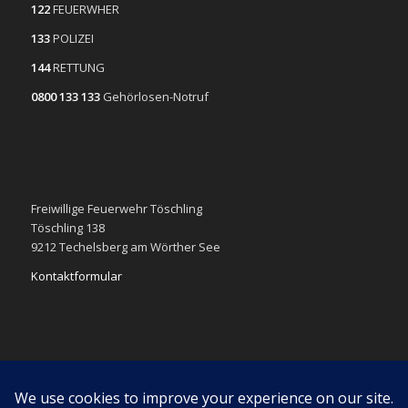
122
FEUERWHER
133
POLIZEI
144
RETTUNG
0800 133 133
Gehörlosen-Notruf
Freiwillige Feuerwehr Töschling
Töschling 138
9212 Techelsberg am Wörther See
Kontaktformular
Impressum