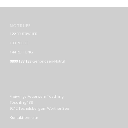
NOTRUFE
122
FEUERWHER
133
POLIZEI
144
RETTUNG
0800 133 133
Gehörlosen-Notruf
Freiwillige Feuerwehr Töschling
Töschling 138
9212 Techelsberg am Wörther See
Kontaktformular