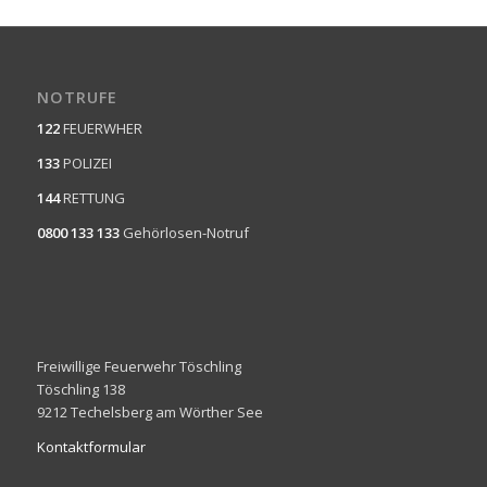
NOTRUFE
122
FEUERWHER
133
POLIZEI
144
RETTUNG
0800 133 133
Gehörlosen-Notruf
Freiwillige Feuerwehr Töschling
Töschling 138
9212 Techelsberg am Wörther See
Kontaktformular