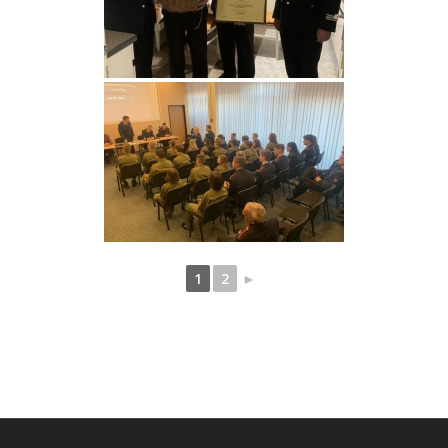
1
2
►