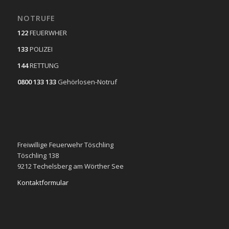
NOTRUFE
122
FEUERWHER
133
POLIZEI
144
RETTUNG
0800 133 133
Gehörlosen-Notruf
Freiwillige Feuerwehr Töschling
Töschling 138
9212 Techelsberg am Wörther See
Kontaktformular