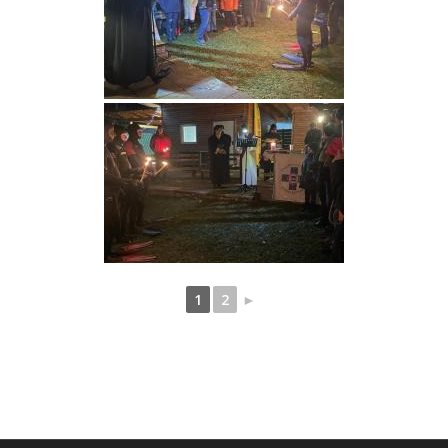
1
2
►