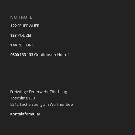
NOTRUFE
122
FEUERWHER
133
POLIZEI
144
RETTUNG
0800 133 133
Gehörlosen-Notruf
Freiwillige Feuerwehr Töschling
Töschling 138
9212 Techelsberg am Wörther See
Kontaktformular