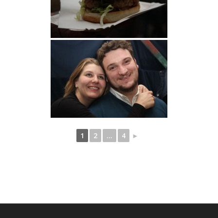
1
2
...
4
►