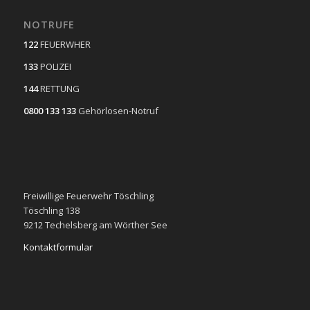
NOTRUFE
122
FEUERWHER
133
POLIZEI
144
RETTUNG
0800 133 133
Gehörlosen-Notruf
Freiwillige Feuerwehr Töschling
Töschling 138
9212 Techelsberg am Wörther See
Kontaktformular