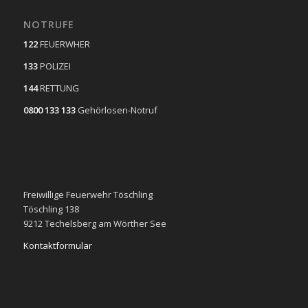
NOTRUFE
122
FEUERWHER
133
POLIZEI
144
RETTUNG
0800 133 133
Gehörlosen-Notruf
Freiwillige Feuerwehr Töschling
Töschling 138
9212 Techelsberg am Wörther See
Kontaktformular