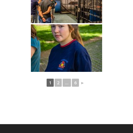
1
2
...
6
►