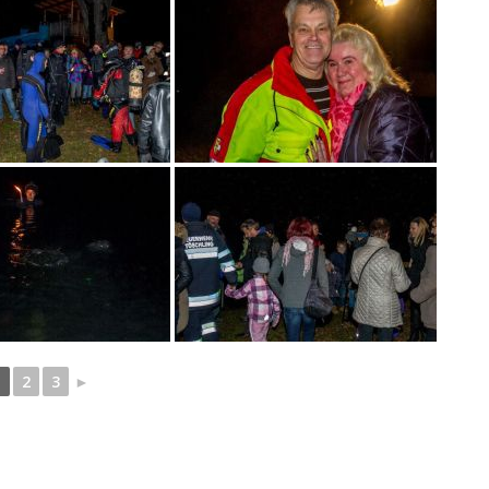
1
2
3
►