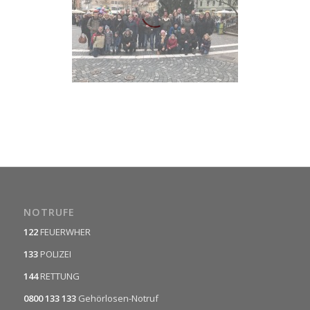
NOTRUFE
122
FEUERWHER
133
POLIZEI
144
RETTUNG
0800 133 133
Gehörlosen-Notruf