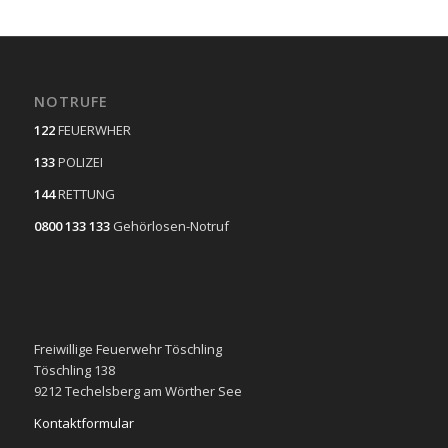
NOTRUFE
122
FEUERWHER
133
POLIZEI
144
RETTUNG
0800 133 133
Gehörlosen-Notruf
Freiwillige Feuerwehr Töschling
Töschling 138
9212 Techelsberg am Wörther See
Kontaktformular