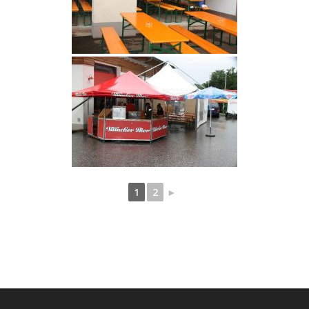
1
2
►