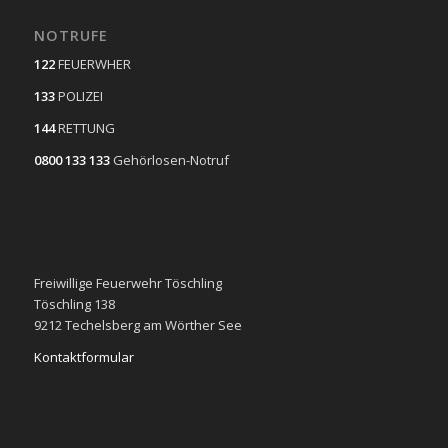
NOTRUFE
122
FEUERWHER
133
POLIZEI
144
RETTUNG
0800 133 133
Gehörlosen-Notruf
Freiwillige Feuerwehr Töschling
Töschling 138
9212 Techelsberg am Wörther See
Kontaktformular