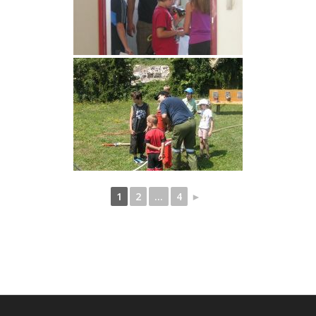
1
2
...
4
►