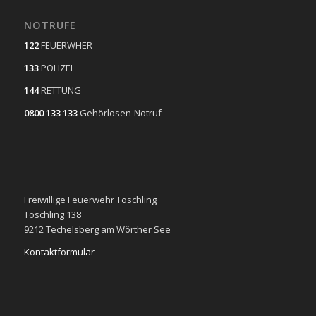
NOTRUFE
122
FEUERWHER
133
POLIZEI
144
RETTUNG
0800 133 133
Gehörlosen-Notruf
Freiwillige Feuerwehr Töschling
Töschling 138
9212 Techelsberg am Wörther See
Kontaktformular