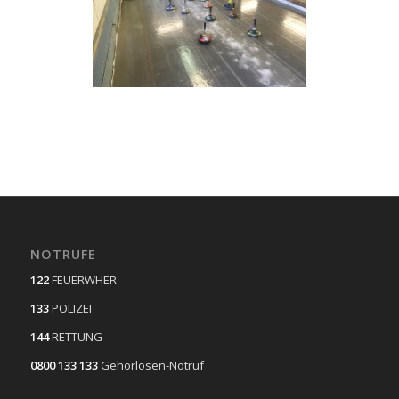
NOTRUFE
122
FEUERWHER
133
POLIZEI
144
RETTUNG
0800 133 133
Gehörlosen-Notruf