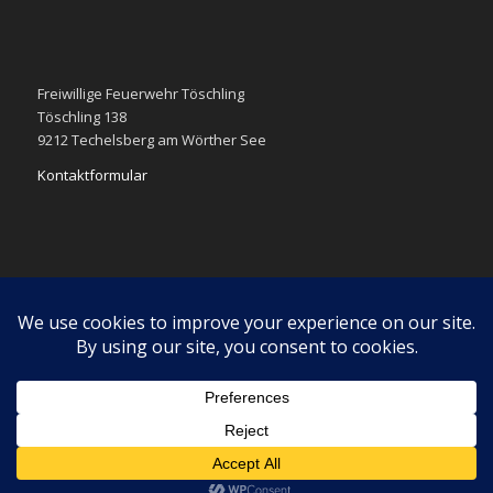
Freiwillige Feuerwehr Töschling
Töschling 138
9212 Techelsberg am Wörther See
Kontaktformular
Impressum
Datenschutzerklärung
Diese Webseite verwendet Cookies. Wenn du weiter navigierst
stimmst du der Verwendung von Cookies zu.
OK
Learn more
© Copyright - Freiwillige Feuerwehr Töschling