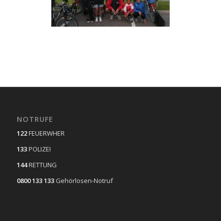
NOTRUFE
122
FEUERWHER
133
POLIZEI
144
RETTUNG
0800 133 133
Gehörlosen-Notruf