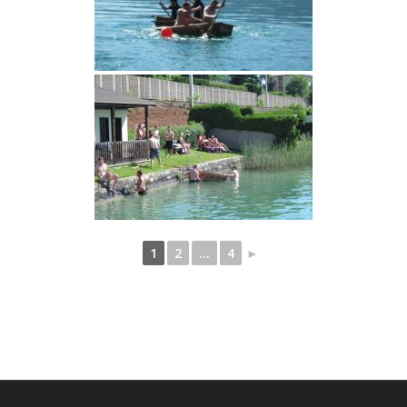
1
2
...
4
►