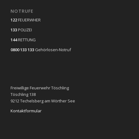
NOTRUFE
122
FEUERWHER
133
POLIZEI
144
RETTUNG
0800 133 133
Gehörlosen-Notruf
Freiwillige Feuerwehr Töschling
Töschling 138
9212 Techelsberg am Wörther See
Kontaktformular