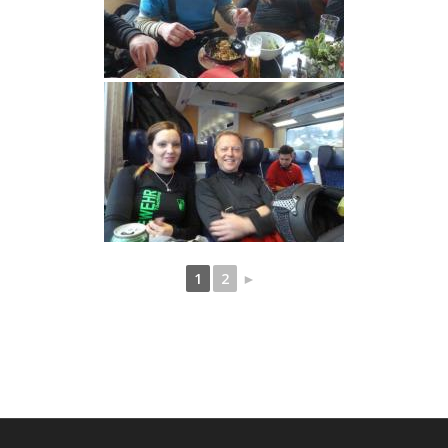
1
2
►