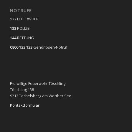
NOTRUFE
122
FEUERWHER
133
POLIZEI
144
RETTUNG
0800 133 133
Gehörlosen-Notruf
Freiwillige Feuerwehr Töschling
Töschling 138
9212 Techelsberg am Wörther See
Kontaktformular