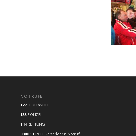
NOTRUFE
122
FEUERWHER
133
POLIZEI
144
RETTUNG
0800 133 133
Gehörlosen-Notruf