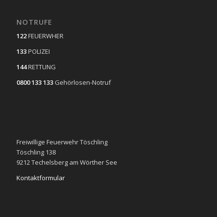
NOTRUFE
122
FEUERWHER
133
POLIZEI
144
RETTUNG
0800 133 133
Gehörlosen-Notruf
Freiwillige Feuerwehr Töschling
Töschling 138
9212 Techelsberg am Wörther See
Kontaktformular