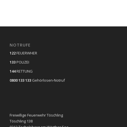
NOTRUFE
122
FEUERWHER
133
POLIZEI
144
RETTUNG
0800 133 133
Gehörlosen-Notruf
Freiwillige Feuerwehr Töschling
Töschling 138