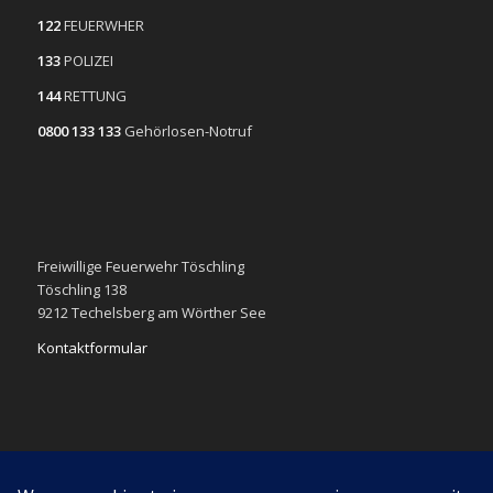
122
FEUERWHER
133
POLIZEI
144
RETTUNG
0800 133 133
Gehörlosen-Notruf
Freiwillige Feuerwehr Töschling
Töschling 138
9212 Techelsberg am Wörther See
Kontaktformular
Impressum