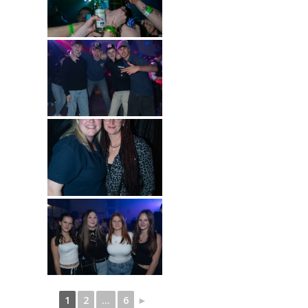
1
2
...
6
►