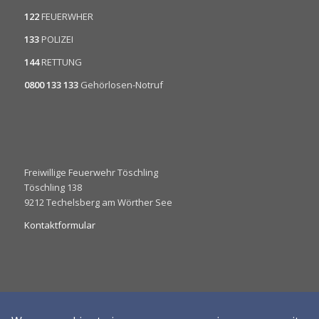
122
FEUERWHER
133
POLIZEI
144
RETTUNG
0800 133 133
Gehörlosen-Notruf
Freiwillige Feuerwehr Töschling
Töschling 138
9212 Techelsberg am Wörther See
Kontaktformular
Impressum