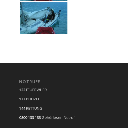
NOTRUFE
122
FEUERWHER
133
POLIZEI
144
RETTUNG
0800 133 133
Gehörlosen-Notruf