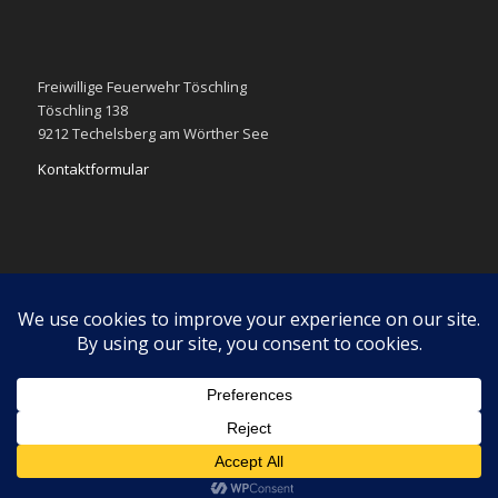
Freiwillige Feuerwehr Töschling
Töschling 138
9212 Techelsberg am Wörther See
Kontaktformular
Impressum
Datenschutzerklärung
Diese Webseite verwendet Cookies. Wenn du weiter navigierst
stimmst du der Verwendung von Cookies zu.
OK
Learn more
© Copyright - Freiwillige Feuerwehr Töschling