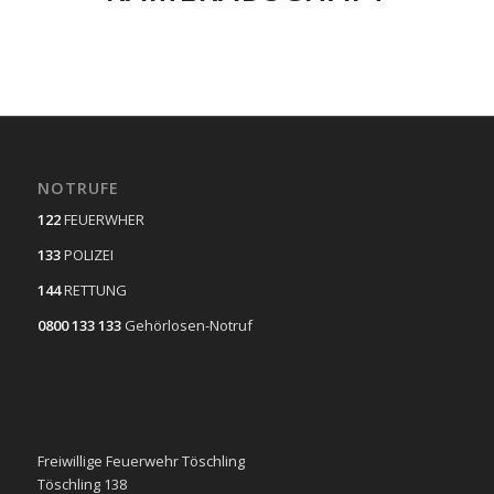
NOTRUFE
122
FEUERWHER
133
POLIZEI
144
RETTUNG
0800 133 133
Gehörlosen-Notruf
Freiwillige Feuerwehr Töschling
Töschling 138