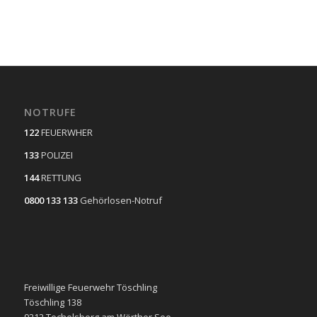
NOTRUFE
122
FEUERWHER
133
POLIZEI
144
RETTUNG
0800 133 133
Gehörlosen-Notruf
Freiwillige Feuerwehr Töschling
Töschling 138