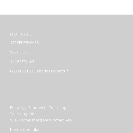
NOTRUFE
122
FEUERWHER
133
POLIZEI
144
RETTUNG
0800 133 133
Gehörlosen-Notruf
Freiwillige Feuerwehr Töschling
Töschling 138
9212 Techelsberg am Wörther See
Kontaktformular