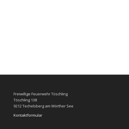
Freiwillige Feuerwehr Töschling
Töschling 138
9212 Techelsberg am Wörther See
Kontaktformular