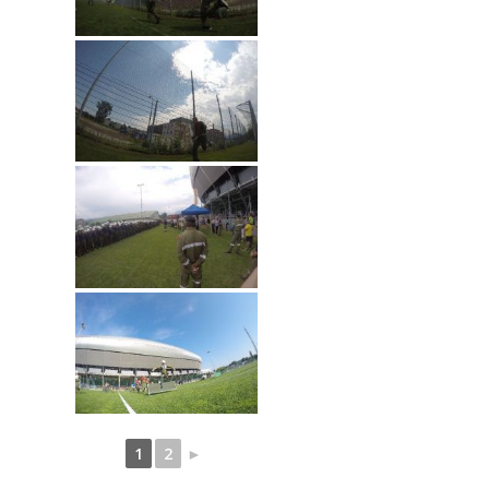
1
2
►