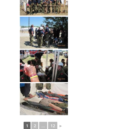
1
2
...
12
►