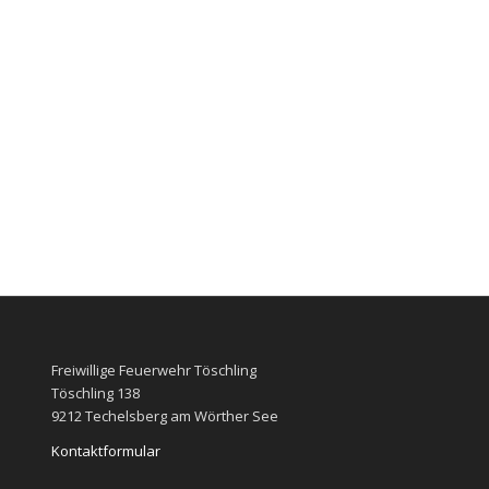
Freiwillige Feuerwehr Töschling
Töschling 138
9212 Techelsberg am Wörther See
Kontaktformular