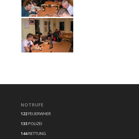
NOTRUFE
122
FEUERWHER
133
POLIZEI
144
RETTUNG