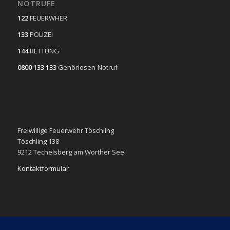
NOTRUFE
122
FEUERWHER
133
POLIZEI
144
RETTUNG
0800 133 133
Gehörlosen-Notruf
Freiwillige Feuerwehr Töschling
Töschling 138
9212 Techelsberg am Wörther See
Kontaktformular