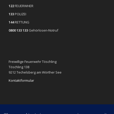
122
FEUERWHER
133
POLIZEI
144
RETTUNG
0800 133 133
Gehörlosen-Notruf
Freiwillige Feuerwehr Töschling
Töschling 138
9212 Techelsberg am Wörther See
Kontaktformular
Impressum