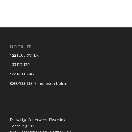
NOTRUFE
122
FEUERWHER
133
POLIZEI
144
RETTUNG
0800 133 133
Gehörlosen-Notruf
Freiwillige Feuerwehr Töschling
Töschling 138