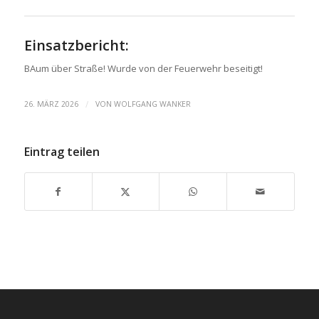
Einsatzbericht:
BAum über Straße! Wurde von der Feuerwehr beseitigt!
/
26. MÄRZ 2026
VON
WOLFGANG WANKER
Eintrag teilen