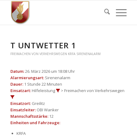
T UNTWETTER 1
FREIMACHEN VON VERKEHRSWEGEN
KRFA
SIRENENALARM
Datum:
26. März 2026 um 18:08 Uhr
Alarmierungsart:
Sirenenalarm
Dauer:
1 Stunde 22 Minuten
Einsatzart:
Hilfeleistung
> Freimachen von Verkehrswegen
Einsatzort:
Greilitz
Einsatzleiter:
OBI Wanker
Mannschaftsstärke:
12
Einheiten und Fahrzeuge:
KRFA