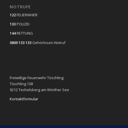
NOTRUFE
122
FEUERWHER
133
POLIZEI
144
RETTUNG
0800 133 133
Gehörlosen-Notruf
Freiwillige Feuerwehr Töschling
Töschling 138
9212 Techelsberg am Wörther See
Kontaktformular