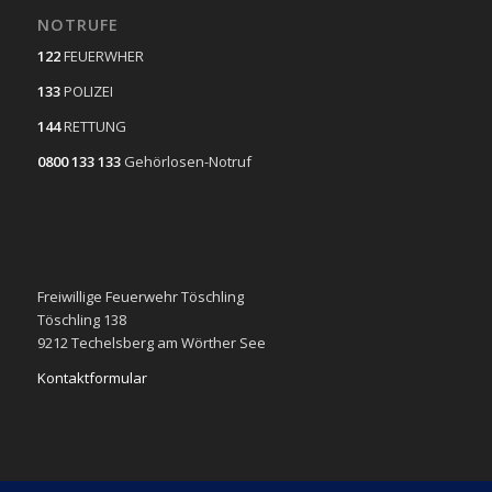
NOTRUFE
122
FEUERWHER
133
POLIZEI
144
RETTUNG
0800 133 133
Gehörlosen-Notruf
Freiwillige Feuerwehr Töschling
Töschling 138
9212 Techelsberg am Wörther See
Kontaktformular