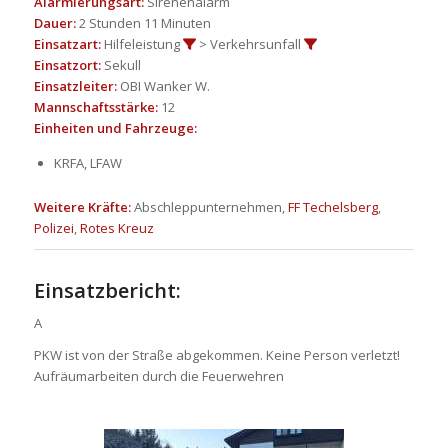
Alarmierungsart:
Sirenenalarm
Dauer:
2 Stunden 11 Minuten
Einsatzart:
Hilfeleistung
> Verkehrsunfall
Einsatzort:
Sekull
Einsatzleiter:
OBI Wanker W.
Mannschaftsstärke:
12
Einheiten und Fahrzeuge:
KRFA, LFAW
Weitere Kräfte:
Abschleppunternehmen,
FF Techelsberg
,
Polizei
,
Rotes Kreuz
Einsatzbericht:
A
PKW ist von der Straße abgekommen. Keine Person verletzt!
Aufräumarbeiten durch die Feuerwehren