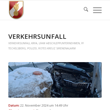
VERKEHRSUNFALL
VERKEHRSUNFALL
KRFA
,
LFAW
ABSCHLEPPUNTERNEHMEN
,
FF
TECHELSBERG
,
POLIZEI
,
ROTES KREUZ
SIRENENALARM
Datum:
22. November 2024 um 14:49 Uhr